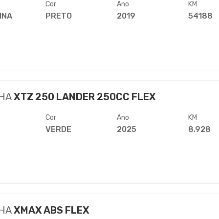
Cor
Ano
KM
INA
PRETO
2019
54188
HA
XTZ 250 LANDER 250CC FLEX
Cor
Ano
KM
VERDE
2025
8.928
HA
XMAX ABS FLEX