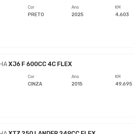
Cor
Ano
KM
PRETO
2025
4.603
HA
XJ6 F 600CC 4C FLEX
Cor
Ano
KM
CINZA
2015
49.695
HA
XTZ 250 LANDER 249CC FLEX