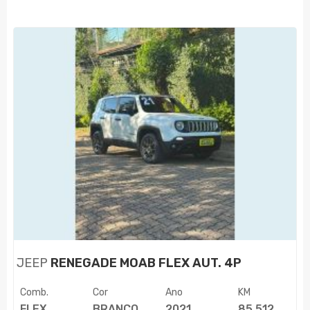
JEEP
RENEGADE MOAB FLEX AUT. 4P
Comb.
Cor
Ano
KM
FLEX
BRANCO
2021
85.512